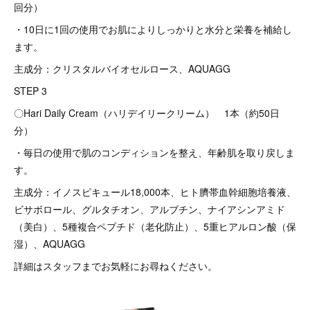
回分）
・10日に1回の使用でお肌によりしっかりと水分と栄養を補給し
ます。
主成分：クリスタルバイオセルロース、AQUAGG
STEP 3
〇Hari Daily Cream（ハリデイリークリーム） 1本（約50日
分）
・毎日の使用で肌のコンディションを整え、年齢肌を取り戻しま
す。
主成分：イノスピキュール18,000本、ヒト臍帯血幹細胞培養液、
ビサボロール、グルタチオン、アルブチン、ナイアシンアミド
（美白）、5種複合ペプチド（老化防止）、5重ヒアルロン酸（保
湿）、AQUAGG
詳細はスタッフまでお気軽にお尋ねください。