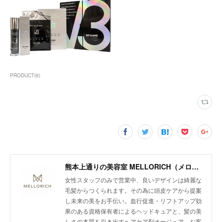
PRODUCT
(
9
)
熊本上通りの美容室 MELLORICH（メロリッチ）
女性スタッフのみで営業中、良いデザインは綺麗な
毛髪からつくられます。その為に頭皮ケアから提案
し未来の美をお手伝い。血行促進・リフトアップ効
果のある資格保有者によるヘッドキュアと、髪の美
しさの本質を引き出すヘアケア剤オージュア。お客