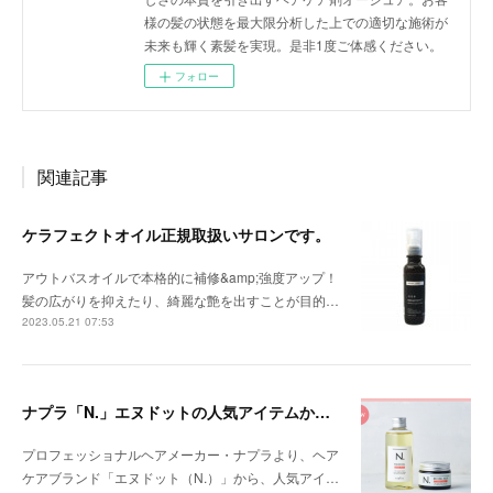
様の髪の状態を最大限分析した上での適切な施術が
未来も輝く素髪を実現。是非1度ご体感ください。
フォロー
関連記事
ケラフェクトオイル正規取扱いサロンです。
アウトバスオイルで本格的に補修&amp;強度アップ！
髪の広がりを抑えたり、綺麗な艶を出すことが目的…
2023.05.21 07:53
ナプラ「N.」エヌドットの人気アイテムから新提案♪
プロフェッショナルヘアメーカー・ナプラより、ヘア
ケアブランド「エヌドット（N.）」から、人気アイ…